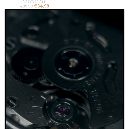
€
34,99
€
39,99