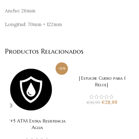
Ancho: 26mm
Longitud: 70mm + 122mm
Productos Relacionados
-
-13%
2
|Estuche Cuero para 1
Reloj|
€
28,99
€
36,99
‘+5 ATM Extra Resistencia
Agua