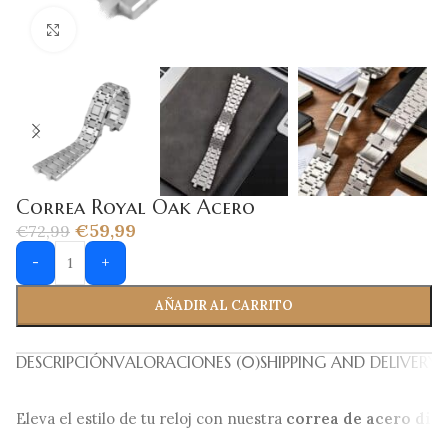
Click to enlarge
Correa Royal Oak Acero
€
59,99
€
72,99
-
+
AÑADIR AL CARRITO
DESCRIPCIÓN
VALORACIONES (0)
SHIPPING AND DELIVERY
Eleva el estilo de tu reloj con nuestra
correa de acero dis