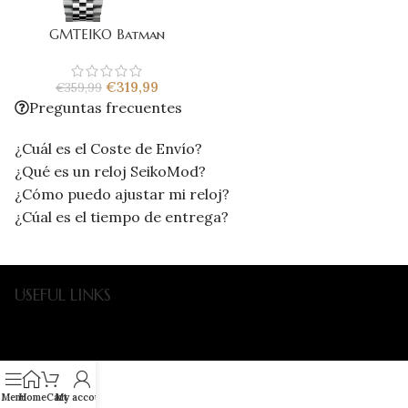
GMTEIKO Batman
€
319,99
€
359,99
Preguntas frecuentes
¿Cuál es el Coste de Envío?
¿Qué es un reloj SeikoMod?
¿Cómo puedo ajustar mi reloj?
¿Cúal es el tiempo de entrega?
USEFUL LINKS
Menu
Home
Cart
My account