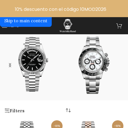
Skip to navigation
10% descuento con el código 10MOD2026
Skip to main content
MENU
Seiko GMT
Inicio
/
Seiko GMT
SEIKO DAYDATE
SEIKO DAYTONA
4 products
13 products
Filters
-11%
-11%