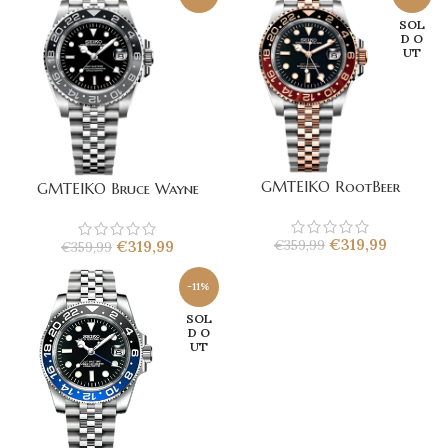
SOL
D O
UT
GMTEIKO RootBeer
GMTEIKO Bruce Wayne
€
319,99
€
359,99
€
319,99
€
359,99
-11%
SOL
D O
UT