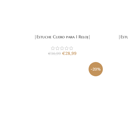
|Estuche Cuero para 1 Reloj|
|Est
€
28,99
€
36,99
-20%