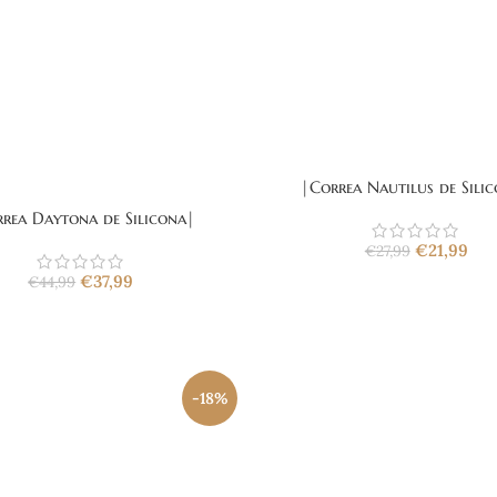
|Correa Nautilus de Sili
rea Daytona de Silicona|
€
21,99
€
27,99
€
37,99
€
44,99
-18%