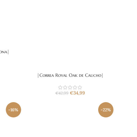
cona|
|Correa Royal Oak de Caucho|
€
34,99
€
42,99
-16%
-22%