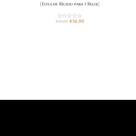
|Estuche Rígido para 1 Reloj|
€
16,99
€
21,99