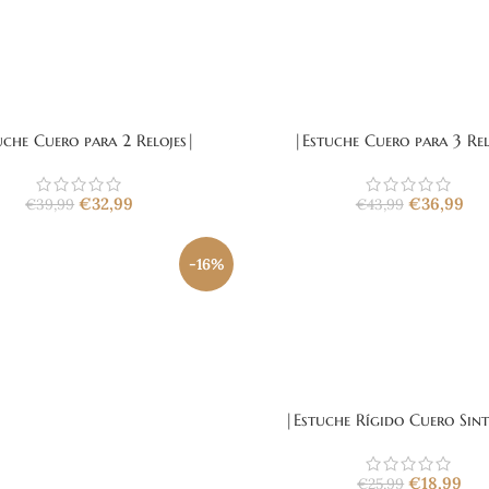
uche Cuero para 2 Relojes|
|Estuche Cuero para 3 Rel
€
32,99
€
36,99
€
39,99
€
43,99
-16%
|Estuche Rígido Cuero Sint
€
18,99
€
25,99