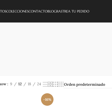
10% descuento con el código 10MOD2026
TOS
COLECCIONES
CONTACTO
BLOG
RASTREA TU PEDIDO
SEIKO
SEIKO GMT
SUBMARINER
how
9
12
18
24
-16%