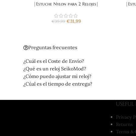
|Estuche Nylon para 2 Relojes|
|Est
€
31,99
€
39,99
Preguntas frecuentes
¿Cuál es el Coste de Envío?
¿Qué es un reloj SeikoMod?
¿Cómo puedo ajustar mi reloj?
¿Cúal es el tiempo de entrega?
USEFUL 
Privacy P
Returns
Terms & 