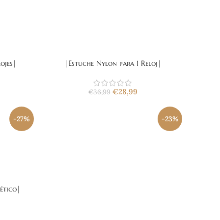
ojes|
|Estuche Nylon para 1 Reloj|
€
28,99
€
36,99
-27%
-23%
ético|