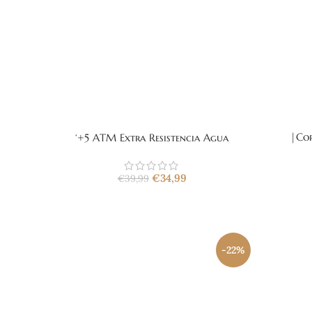
|Cor
‘+5 ATM Extra Resistencia Agua
€
34,99
€
39,99
-22%