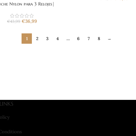
uche Nylon para 3 Relojes|
€
36,99
€
43,99
1
2
3
4
…
6
7
8
→
LINKS
olicy
Conditions