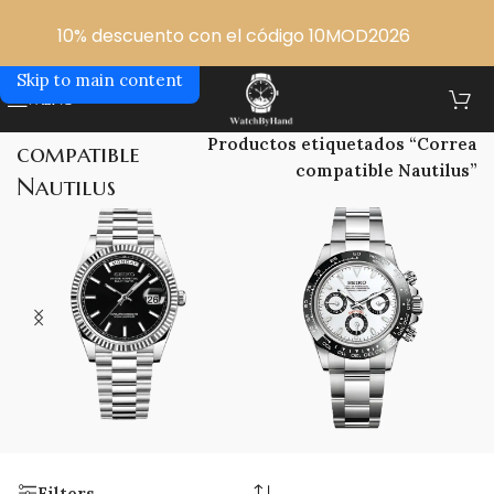
Skip to navigation
10% descuento con el código 10MOD2026
Skip to main content
MENU
Correa
Inicio
/
Productos etiquetados “Correa
compatible
compatible Nautilus”
Nautilus
SEIKO DAYDATE
SEIKO DAYTONA
4 products
13 products
Filters