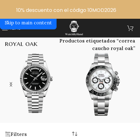
Skip to navigation
10% descuento con el código 10MOD2026
Skip to main content
MENU
correa caucho
Inicio
/
Productos etiquetados “correa
royal oak
caucho royal oak”
SEIKO DAYDATE
SEIKO DAYTONA
4 products
13 products
Filters